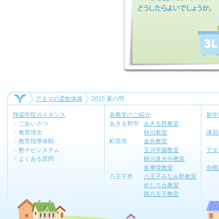
アタマの柔軟体操
2015 夏の問
翔栄学院ガイダンス
各教室のご紹介
新学
・ごあいさつ
あきる野市
あきる野教室
・教育理念
秋川教室
講習
・教育指導体制
町田市
金井教室
・塾ナビシステム
玉川学園教室
アタ
・よくある質問
鶴川真光寺教室
多摩境教室
合格
八王子市
八王子みなみ野教室
めじろ台教室
西八王子教室