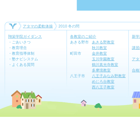
アタマの柔軟体操
2010 冬の問
翔栄学院ガイダンス
各教室のご紹介
新学
・ごあいさつ
あきる野市
あきる野教室
・教育理念
秋川教室
講習
・教育指導体制
町田市
金井教室
・塾ナビシステム
玉川学園教室
アタ
・よくある質問
鶴川真光寺教室
多摩境教室
合格
八王子市
八王子みなみ野教室
めじろ台教室
西八王子教室